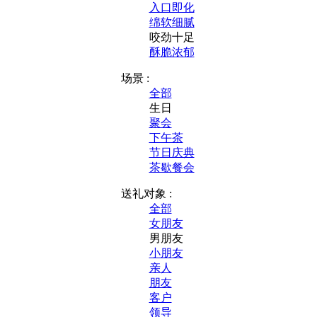
入口即化
绵软细腻
咬劲十足
酥脆浓郁
场景 :
全部
生日
聚会
下午茶
节日庆典
茶歇餐会
送礼对象 :
全部
女朋友
男朋友
小朋友
亲人
朋友
客户
领导