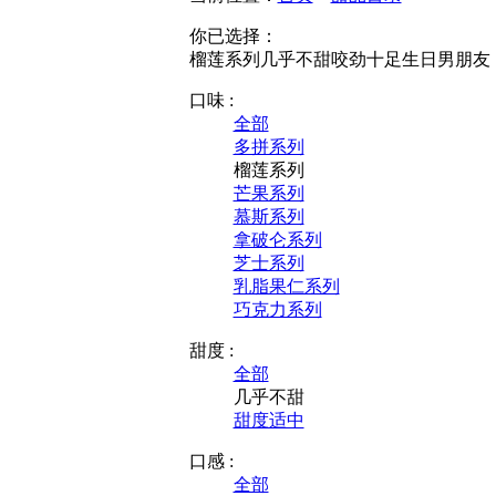
你已选择：
榴莲系列
几乎不甜
咬劲十足
生日
男朋友
口味 :
全部
多拼系列
榴莲系列
芒果系列
慕斯系列
拿破仑系列
芝士系列
乳脂果仁系列
巧克力系列
甜度 :
全部
几乎不甜
甜度适中
口感 :
全部