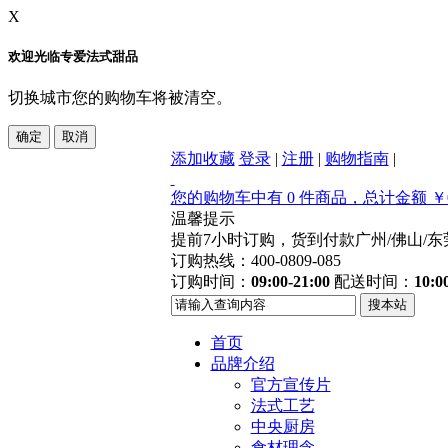
X
欢迎光临专爱法式甜品
切换城市您的购物车将被清空。
添加收藏
登录
|
注册
|
购物指南
|
您的购物车中有 0 件商品，总计金额 ￥0
温馨提示
提前7小时订购，货到付款
广州/佛山/
订购热线：400-0809-085
订购时间：
09:00-21:00
配送时间：
10:0
首页
品牌介绍
官方宣传片
法式工艺
中央厨房
食材理念