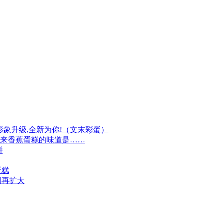
牌形象升级,全新为你!（文末彩蛋）
原来香蕉蛋糕的味道是……
饼
蛋糕
围再扩大