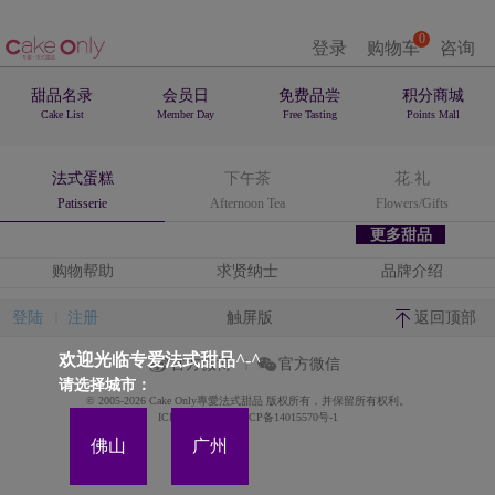
0
登录
购物车
咨询
甜品名录
会员日
免费品尝
积分商城
Cake List
Member Day
Free Tasting
Points Mall
法式蛋糕
下午茶
花.礼
Patisserie
Afternoon Tea
Flowers/Gifts
更多甜品
购物帮助
求贤纳士
品牌介绍
登陆
注册
触屏版
返回顶部
欢迎光临专爱法式甜品^-^
官方微博
官方微信
请选择城市：
© 2005-2026 Cake Only專愛法式甜品 版权所有，并保留所有权利。
ICP备案证书号:粤ICP备14015570号-1
佛山
广州