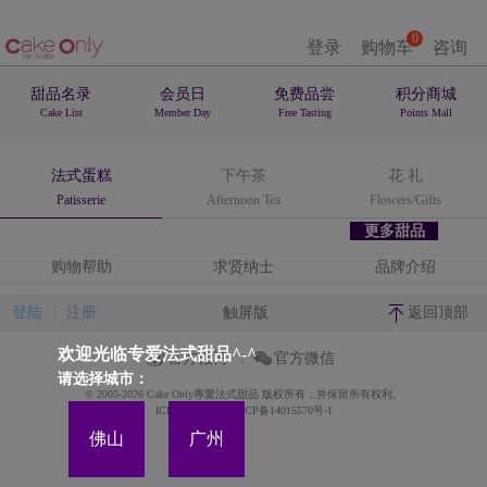
0
登录
购物车
咨询
甜品名录
会员日
免费品尝
积分商城
Cake List
Member Day
Free Tasting
Points Mall
法式蛋糕
下午茶
花.礼
Patisserie
Afternoon Tea
Flowers/Gifts
更多甜品
购物帮助
求贤纳士
品牌介绍
登陆
注册
触屏版
返回顶部
欢迎光临专爱法式甜品^-^
官方微博
官方微信
请选择城市：
© 2005-2026 Cake Only專愛法式甜品 版权所有，并保留所有权利。
ICP备案证书号:粤ICP备14015570号-1
佛山
广州