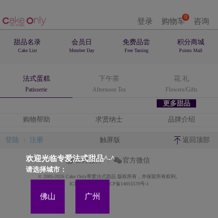
0
登录
购物车
咨询
甜品名录
会员日
免费品尝
积分商城
Cake List
Member Day
Free Tasting
Points Mall
法式蛋糕
下午茶
花.礼
Patisserie
Afternoon Tea
Flowers/Gifts
更多甜品
购物帮助
求贤纳士
品牌介绍
登陆
注册
触屏版
返回顶部
欢迎光临专爱法式甜品^-^
官方微博
官方微信
请选择城市：
© 2005-2026 Cake Only專愛法式甜品 版权所有，并保留所有权利。
ICP备案证书号:粤ICP备14015570号-1
佛山
广州