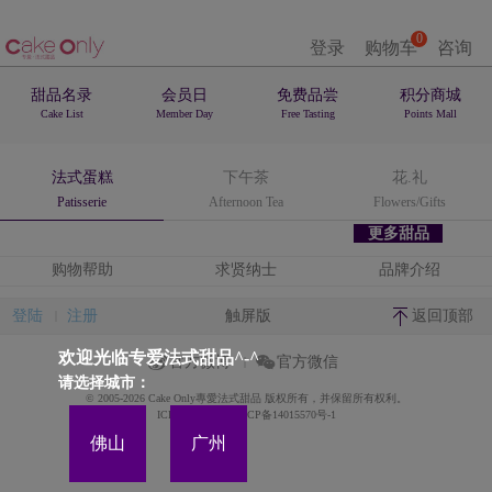
0
登录
购物车
咨询
甜品名录
会员日
免费品尝
积分商城
Cake List
Member Day
Free Tasting
Points Mall
法式蛋糕
下午茶
花.礼
Patisserie
Afternoon Tea
Flowers/Gifts
更多甜品
购物帮助
求贤纳士
品牌介绍
登陆
注册
触屏版
返回顶部
欢迎光临专爱法式甜品^-^
官方微博
官方微信
请选择城市：
© 2005-2026 Cake Only專愛法式甜品 版权所有，并保留所有权利。
ICP备案证书号:粤ICP备14015570号-1
佛山
广州