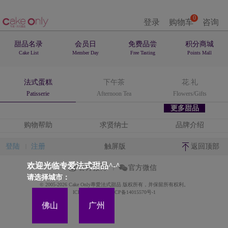
0
登录
购物车
咨询
甜品名录
会员日
免费品尝
积分商城
Cake List
Member Day
Free Tasting
Points Mall
法式蛋糕
下午茶
花.礼
Patisserie
Afternoon Tea
Flowers/Gifts
更多甜品
购物帮助
求贤纳士
品牌介绍
登陆
注册
触屏版
返回顶部
欢迎光临专爱法式甜品^-^
官方微博
官方微信
请选择城市：
© 2005-2026 Cake Only專愛法式甜品 版权所有，并保留所有权利。
ICP备案证书号:粤ICP备14015570号-1
佛山
广州