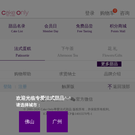
0
登录
购物车
咨询
甜品名录
会员日
免费品尝
积分商城
Cake List
Member Day
Free Tasting
Points Mall
法式蛋糕
下午茶
花.礼
Patisserie
Afternoon Tea
Flowers/Gifts
更多甜品
购物帮助
求贤纳士
品牌介绍
登陆
注册
触屏版
返回顶部
欢迎光临专爱法式甜品^-^
官方微博
官方微信
请选择城市：
© 2005-2026 Cake Only專愛法式甜品 版权所有，并保留所有权利。
ICP备案证书号:粤ICP备14015570号-1
佛山
广州