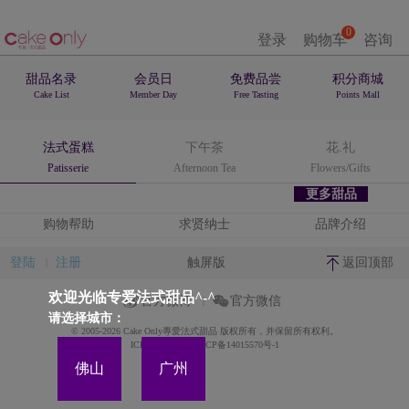
0
登录
购物车
咨询
甜品名录
会员日
免费品尝
积分商城
Cake List
Member Day
Free Tasting
Points Mall
法式蛋糕
下午茶
花.礼
Patisserie
Afternoon Tea
Flowers/Gifts
更多甜品
购物帮助
求贤纳士
品牌介绍
登陆
注册
触屏版
返回顶部
欢迎光临专爱法式甜品^-^
官方微博
官方微信
请选择城市：
© 2005-2026 Cake Only專愛法式甜品 版权所有，并保留所有权利。
ICP备案证书号:粤ICP备14015570号-1
佛山
广州