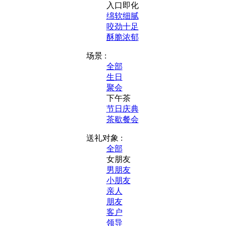
入口即化
绵软细腻
咬劲十足
酥脆浓郁
场景 :
全部
生日
聚会
下午茶
节日庆典
茶歇餐会
送礼对象 :
全部
女朋友
男朋友
小朋友
亲人
朋友
客户
领导