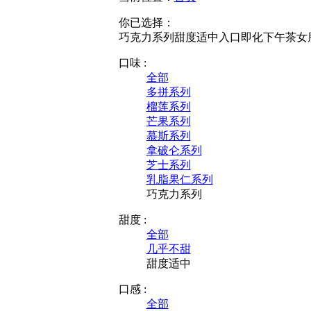
你已选择：
巧克力系列
甜度适中
入口即化
下午茶
女
口味 :
全部
多拼系列
榴莲系列
芒果系列
慕斯系列
拿破仑系列
芝士系列
乳脂果仁系列
巧克力系列
甜度 :
全部
几乎不甜
甜度适中
口感 :
全部