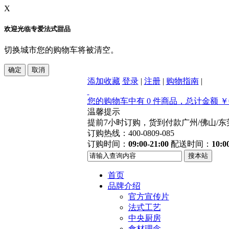
X
欢迎光临专爱法式甜品
切换城市您的购物车将被清空。
添加收藏
登录
|
注册
|
购物指南
|
您的购物车中有 0 件商品，总计金额 ￥0
温馨提示
提前7小时订购，货到付款
广州/佛山/
订购热线：400-0809-085
订购时间：
09:00-21:00
配送时间：
10:0
首页
品牌介绍
官方宣传片
法式工艺
中央厨房
食材理念