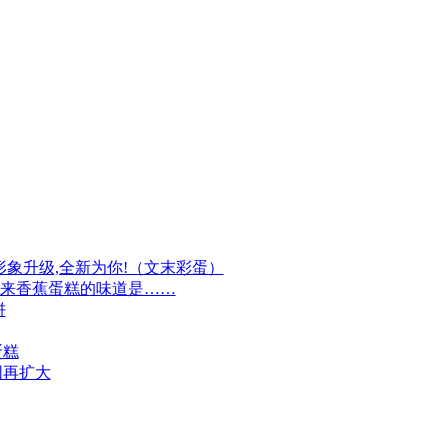
牌形象升级,全新为你!（文末彩蛋）
原来香蕉蛋糕的味道是……
饼
蛋糕
围再扩大