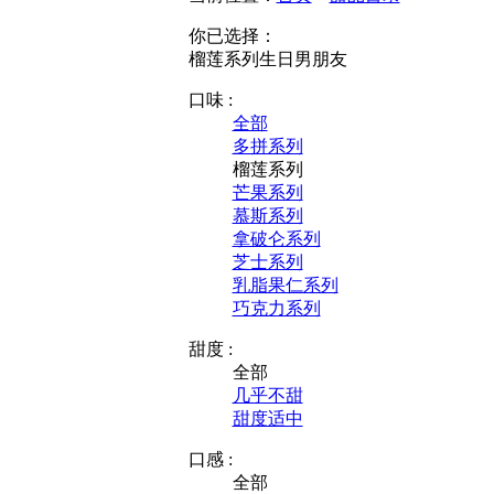
你已选择：
榴莲系列
生日
男朋友
口味 :
全部
多拼系列
榴莲系列
芒果系列
慕斯系列
拿破仑系列
芝士系列
乳脂果仁系列
巧克力系列
甜度 :
全部
几乎不甜
甜度适中
口感 :
全部