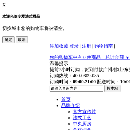
X
欢迎光临专爱法式甜品
切换城市您的购物车将被清空。
添加收藏
登录
|
注册
|
购物指南
|
您的购物车中有 0 件商品，总计金额 ￥0
温馨提示
提前7小时订购，货到付款
广州/佛山/
订购热线：400-0809-085
订购时间：
09:00-21:00
配送时间：
10:0
首页
品牌介绍
官方宣传片
法式工艺
中央厨房
食材理念