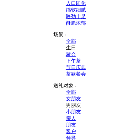
入口即化
绵软细腻
咬劲十足
酥脆浓郁
场景 :
全部
生日
聚会
下午茶
节日庆典
茶歇餐会
送礼对象 :
全部
女朋友
男朋友
小朋友
亲人
朋友
客户
领导