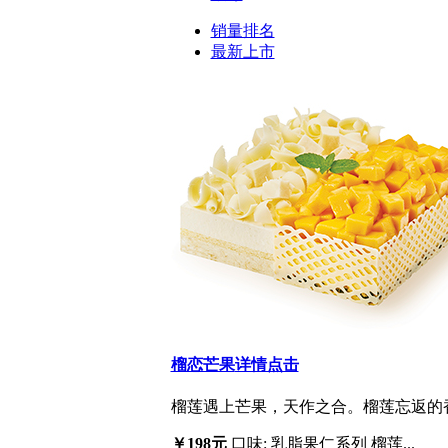
销量排名
最新上市
榴恋芒果
详情点击
榴莲遇上芒果，天作之合。榴莲忘返的香
￥198元
口味: 乳脂果仁系列 榴莲...