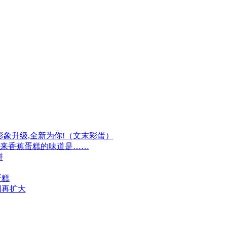
牌形象升级,全新为你!（文末彩蛋）
原来香蕉蛋糕的味道是……
饼
蛋糕
围再扩大