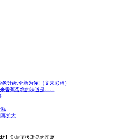
牌形象升级,全新为你!（文末彩蛋）
原来香蕉蛋糕的味道是……
饼
蛋糕
围再扩大
材】您与顶级甜品的距离