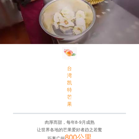
台
湾
凯
特
芒
果
肉厚而甜，每年8-9月成熟
让世界各地的芒果爱好者趋之若鹜
800公里
距离广州