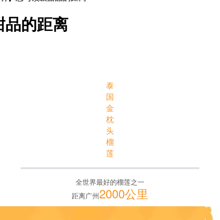
甜品的距离
泰
国
金
枕
头
榴
莲
全世界最好的榴莲之一
2000公里
距离广州