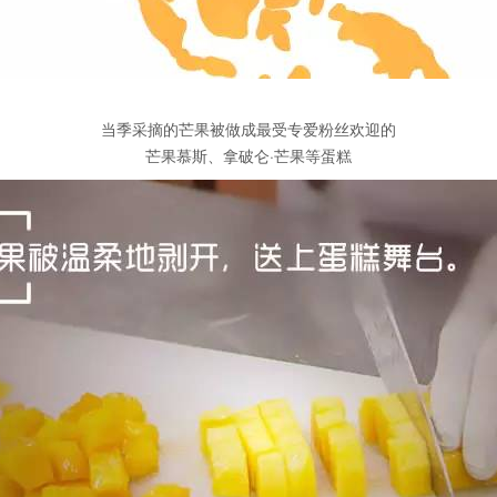
当季采摘的芒果被做成最受专爱粉丝欢迎的
芒果慕斯、拿破仑·芒果等蛋糕