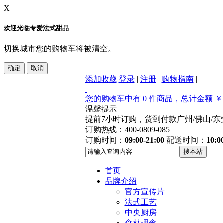
X
欢迎光临专爱法式甜品
切换城市您的购物车将被清空。
添加收藏
登录
|
注册
|
购物指南
|
您的购物车中有 0 件商品，总计金额 ￥0
温馨提示
提前7小时订购，货到付款
广州/佛山/
订购热线：400-0809-085
订购时间：
09:00-21:00
配送时间：
10:0
首页
品牌介绍
官方宣传片
法式工艺
中央厨房
食材理念