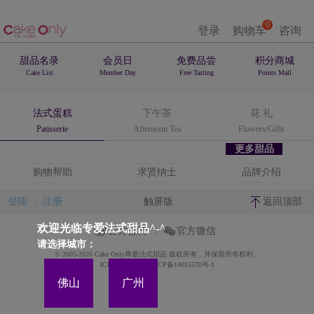
0
登录
购物车
咨询
甜品名录
会员日
免费品尝
积分商城
Cake List
Member Day
Free Tasting
Points Mall
法式蛋糕
下午茶
花.礼
Patisserie
Afternoon Tea
Flowers/Gifts
更多甜品
购物帮助
求贤纳士
品牌介绍
登陆
注册
触屏版
返回顶部
欢迎光临专爱法式甜品^-^
官方微博
官方微信
请选择城市：
© 2005-2026 Cake Only專愛法式甜品 版权所有，并保留所有权利。
ICP备案证书号:粤ICP备14015570号-1
佛山
广州