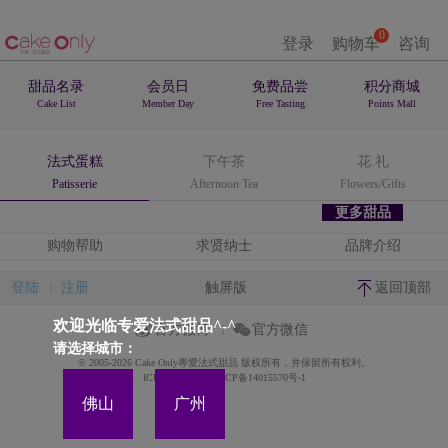
0
登录
购物车
咨询
甜品名录
会员日
免费品尝
积分商城
Cake List
Member Day
Free Tasting
Points Mall
法式蛋糕
下午茶
花.礼
Patisserie
Afternoon Tea
Flowers/Gifts
更多甜品
购物帮助
求贤纳士
品牌介绍
登陆
注册
触屏版
返回顶部
欢迎光临专爱法式甜品^-^
官方微博
官方微信
请选择城市：
© 2005-2026 Cake Only專愛法式甜品 版权所有，并保留所有权利。
ICP备案证书号:粤ICP备14015570号-1
佛山
广州