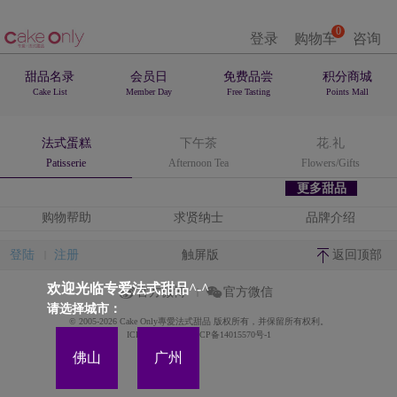
0
登录
购物车
咨询
甜品名录
会员日
免费品尝
积分商城
Cake List
Member Day
Free Tasting
Points Mall
法式蛋糕
下午茶
花.礼
Patisserie
Afternoon Tea
Flowers/Gifts
更多甜品
购物帮助
求贤纳士
品牌介绍
登陆
注册
触屏版
返回顶部
欢迎光临专爱法式甜品^-^
官方微博
官方微信
请选择城市：
© 2005-2026 Cake Only專愛法式甜品 版权所有，并保留所有权利。
ICP备案证书号:粤ICP备14015570号-1
佛山
广州