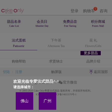
0
登录
购物车
咨询
甜品名录
会员日
免费品尝
积分商城
Cake List
Member Day
Free Tasting
Points Mall
法式蛋糕
下午茶
花.礼
Patisserie
Afternoon Tea
Flowers/Gifts
更多甜品
购物帮助
求贤纳士
品牌介绍
登陆
注册
触屏版
返回顶部
欢迎光临专爱法式甜品^-^
官方微博
官方微信
请选择城市：
© 2005-2026 Cake Only專愛法式甜品 版权所有，并保留所有权利。
ICP备案证书号:粤ICP备14015570号-1
佛山
广州