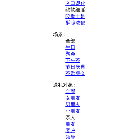
入口即化
绵软细腻
咬劲十足
酥脆浓郁
场景 :
全部
生日
聚会
下午茶
节日庆典
茶歇餐会
送礼对象 :
全部
女朋友
男朋友
小朋友
亲人
朋友
客户
领导