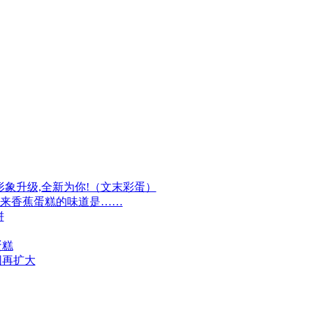
牌形象升级,全新为你!（文末彩蛋）
原来香蕉蛋糕的味道是……
饼
蛋糕
围再扩大