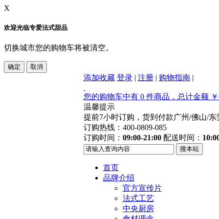
X
欢迎光临专爱法式甜品
切换城市您的购物车将被清空。
添加收藏
登录
|
注册
|
购物指南
|
您的购物车中有 0 件商品，总计金额 ￥0
温馨提示
提前7小时订购，货到付款
广州/佛山/
订购热线：400-0809-085
订购时间：
09:00-21:00
配送时间：
10:0
首页
品牌介绍
官方宣传片
法式工艺
中央厨房
食材理念