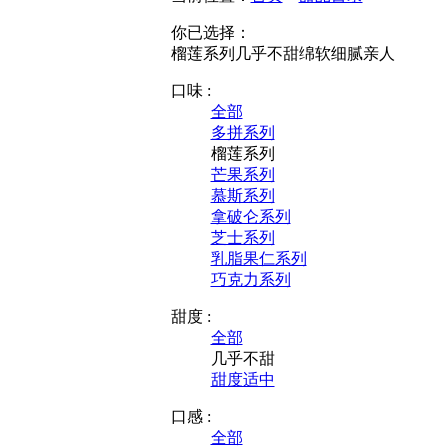
你已选择：
榴莲系列
几乎不甜
绵软细腻
亲人
口味 :
全部
多拼系列
榴莲系列
芒果系列
慕斯系列
拿破仑系列
芝士系列
乳脂果仁系列
巧克力系列
甜度 :
全部
几乎不甜
甜度适中
口感 :
全部