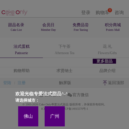
0
登录
购物车
咨询
甜品名录
会员日
免费品尝
积分商城
Cake List
Member Day
Free Tasting
Points Mall
法式蛋糕
下午茶
花.礼
Patisserie
Afternoon Tea
Flowers/Gifts
更多甜品
购物帮助
求贤纳士
品牌介绍
登陆
注册
触屏版
返回顶部
欢迎光临专爱法式甜品^-^
官方微博
官方微信
请选择城市：
© 2005-2026 Cake Only專愛法式甜品 版权所有，并保留所有权利。
ICP备案证书号:粤ICP备14015570号-1
佛山
广州