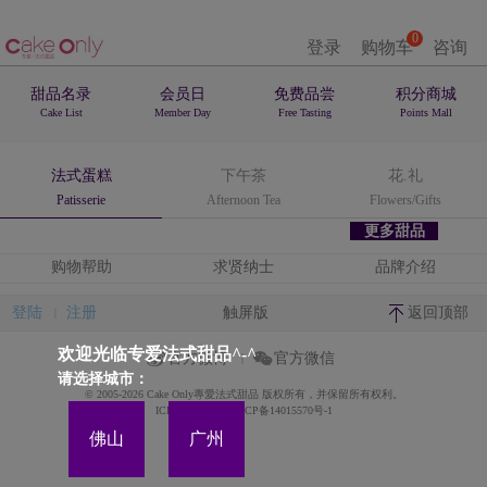
0
登录
购物车
咨询
甜品名录
会员日
免费品尝
积分商城
Cake List
Member Day
Free Tasting
Points Mall
法式蛋糕
下午茶
花.礼
Patisserie
Afternoon Tea
Flowers/Gifts
更多甜品
购物帮助
求贤纳士
品牌介绍
登陆
注册
触屏版
返回顶部
欢迎光临专爱法式甜品^-^
官方微博
官方微信
请选择城市：
© 2005-2026 Cake Only專愛法式甜品 版权所有，并保留所有权利。
ICP备案证书号:粤ICP备14015570号-1
佛山
广州