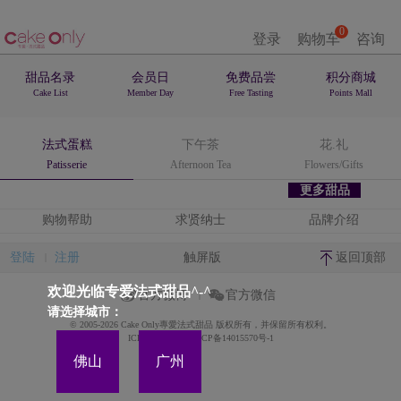
0
登录
购物车
咨询
甜品名录
会员日
免费品尝
积分商城
Cake List
Member Day
Free Tasting
Points Mall
法式蛋糕
下午茶
花.礼
Patisserie
Afternoon Tea
Flowers/Gifts
更多甜品
购物帮助
求贤纳士
品牌介绍
登陆
注册
触屏版
返回顶部
欢迎光临专爱法式甜品^-^
官方微博
官方微信
请选择城市：
© 2005-2026 Cake Only專愛法式甜品 版权所有，并保留所有权利。
ICP备案证书号:粤ICP备14015570号-1
佛山
广州