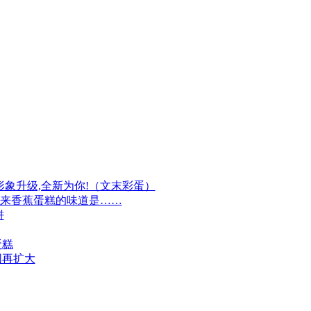
牌形象升级,全新为你!（文末彩蛋）
原来香蕉蛋糕的味道是……
饼
蛋糕
围再扩大