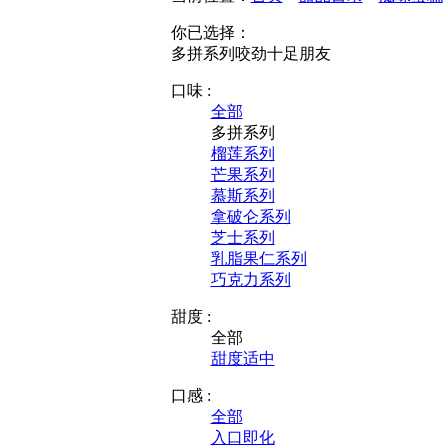
你已选择：
多拼系列
咬劲十足
朋友
口味 :
全部
多拼系列
榴莲系列
芒果系列
慕斯系列
拿破仑系列
芝士系列
乳脂果仁系列
巧克力系列
甜度 :
全部
甜度适中
口感 :
全部
入口即化