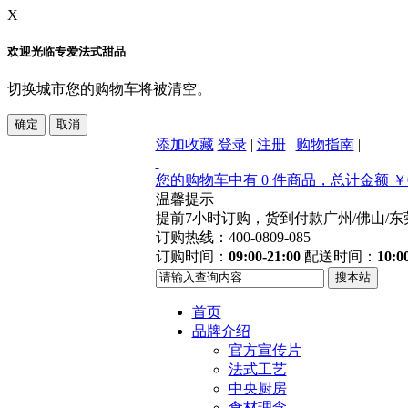
X
欢迎光临专爱法式甜品
切换城市您的购物车将被清空。
添加收藏
登录
|
注册
|
购物指南
|
您的购物车中有 0 件商品，总计金额 ￥0
温馨提示
提前7小时订购，货到付款
广州/佛山/
订购热线：400-0809-085
订购时间：
09:00-21:00
配送时间：
10:0
首页
品牌介绍
官方宣传片
法式工艺
中央厨房
食材理念