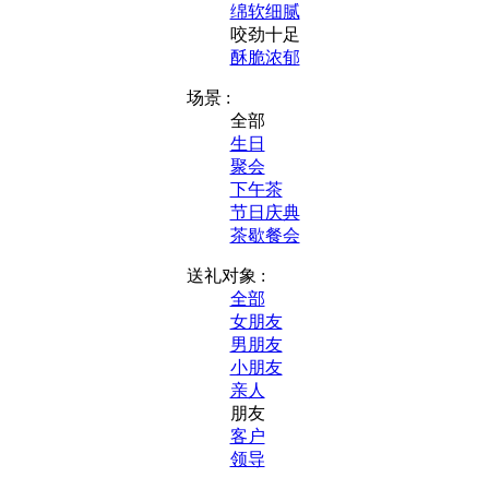
绵软细腻
咬劲十足
酥脆浓郁
场景 :
全部
生日
聚会
下午茶
节日庆典
茶歇餐会
送礼对象 :
全部
女朋友
男朋友
小朋友
亲人
朋友
客户
领导