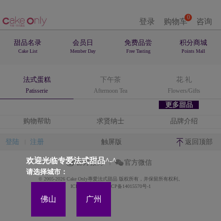
0
登录
购物车
咨询
甜品名录
会员日
免费品尝
积分商城
Cake List
Member Day
Free Tasting
Points Mall
法式蛋糕
下午茶
花.礼
Patisserie
Afternoon Tea
Flowers/Gifts
更多甜品
购物帮助
求贤纳士
品牌介绍
登陆
注册
触屏版
返回顶部
欢迎光临专爱法式甜品^-^
官方微博
官方微信
请选择城市：
© 2005-2026 Cake Only專愛法式甜品 版权所有，并保留所有权利。
ICP备案证书号:粤ICP备14015570号-1
佛山
广州