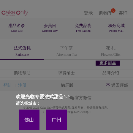
0
登录
购物车
咨询
甜品名录
会员日
免费品尝
积分商城
Cake List
Member Day
Free Tasting
Points Mall
法式蛋糕
下午茶
花.礼
Patisserie
Afternoon Tea
Flowers/Gifts
更多甜品
购物帮助
求贤纳士
品牌介绍
登陆
注册
触屏版
返回顶部
欢迎光临专爱法式甜品^-^
官方微博
官方微信
请选择城市：
© 2005-2026 Cake Only專愛法式甜品 版权所有，并保留所有权利。
ICP备案证书号:粤ICP备14015570号-1
佛山
广州