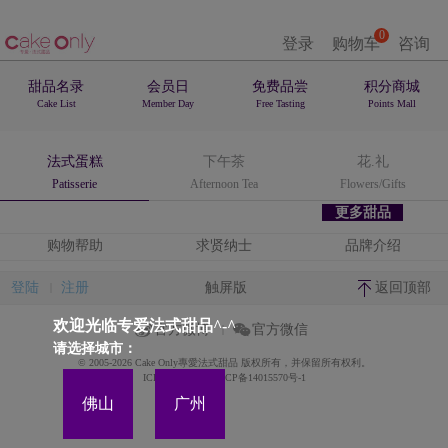
0
登录
购物车
咨询
甜品名录
会员日
免费品尝
积分商城
Cake List
Member Day
Free Tasting
Points Mall
法式蛋糕
下午茶
花.礼
Patisserie
Afternoon Tea
Flowers/Gifts
更多甜品
购物帮助
求贤纳士
品牌介绍
登陆
注册
触屏版
返回顶部
欢迎光临专爱法式甜品^-^
官方微博
官方微信
请选择城市：
© 2005-2026 Cake Only專愛法式甜品 版权所有，并保留所有权利。
ICP备案证书号:粤ICP备14015570号-1
佛山
广州