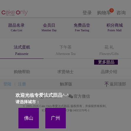
0
登录
购物车
咨询
甜品名录
会员日
免费品尝
积分商城
Cake List
Member Day
Free Tasting
Points Mall
法式蛋糕
下午茶
花.礼
Patisserie
Afternoon Tea
Flowers/Gifts
更多甜品
购物帮助
求贤纳士
品牌介绍
登陆
注册
触屏版
返回顶部
欢迎光临专爱法式甜品^-^
官方微博
官方微信
请选择城市：
© 2005-2026 Cake Only專愛法式甜品 版权所有，并保留所有权利。
ICP备案证书号:粤ICP备14015570号-1
佛山
广州