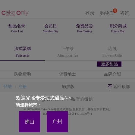
0
登录
购物车
咨询
甜品名录
会员日
免费品尝
积分商城
Cake List
Member Day
Free Tasting
Points Mall
法式蛋糕
下午茶
花.礼
Patisserie
Afternoon Tea
Flowers/Gifts
更多甜品
购物帮助
求贤纳士
品牌介绍
登陆
注册
触屏版
返回顶部
欢迎光临专爱法式甜品^-^
官方微博
官方微信
请选择城市：
© 2005-2026 Cake Only專愛法式甜品 版权所有，并保留所有权利。
ICP备案证书号:粤ICP备14015570号-1
佛山
广州